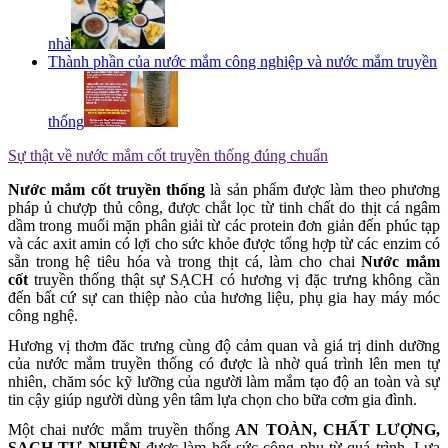
nhà
Thành phần của nước mắm công nghiệp và nước mắm truyền
thống
Sự thật về nước mắm cốt truyền thống đúng chuẩn
Nước mắm cốt truyền thống
là sản phẩm được làm theo phương
pháp ủ chượp thủ công, được chắt lọc từ tinh chất do thịt cá ngâm
dầm trong muối mặn phân giải từ các protein đơn giản đến phúc tạp
và các axit amin có lợi cho sức khỏe được tổng hợp từ các enzim có
sẵn trong hệ tiêu hóa và trong thịt cá, làm cho chai
Nước mắm
cốt
truyền thống thật sự SẠCH có hương vị đặc trưng không cần
đến bất cứ sự can thiệp nào của hương liệu, phụ gia hay máy móc
công nghệ.
Hương vị thơm đăc trưng cùng độ cảm quan và giá trị dinh dưỡng
của nước mắm truyền thống có được là nhờ quá trình lên men tự
nhiên, chăm sóc kỹ lưỡng của người làm mắm tạo độ an toàn và sự
tin cậy giúp người dùng yên tâm lựa chọn cho bữa cơm gia đình.
Một chai nước mắm truyền thống
AN TOÀN, CHẤT LƯỢNG,
SẠCH TỰ NHIÊN
được làm hết sức công phu từ quá trình. Lựa