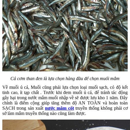
Cá cơm than đen là lựa chọn hàng đầu để chọn muối mắm
Về muối ủ cá, Muối cũng phải lựa chọn loại muối sạch, có độ kết
tinh cao, ít tạp chất . Trước khi đem muối ủ cá, để tránh tác động
gây hại trong nước mắm muối nhập về sẽ được lưu kho 1 năm. Đây
chính là điểm cộng giúp tăng thêm độ AN TOÀN và hoàn toàn
SẠCH trong sản xuất
nước mắm cốt
truyền thống không phải cơ
sở làm mắm truyền thống nào cũng làm được.