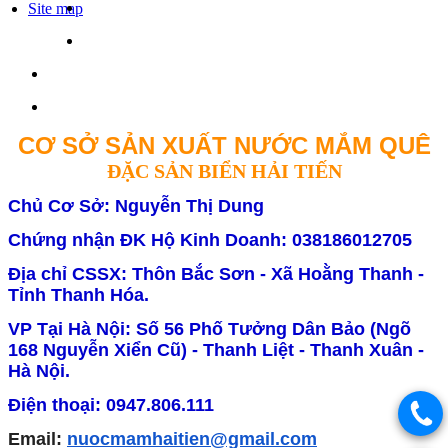
Site map
CƠ SỞ SẢN XUẤT NƯỚC MẮM QUÊ
ĐẶC SẢN BIỂN HẢI TIẾN
Chủ Cơ Sở: Nguyễn Thị Dung
Chứng nhận ĐK Hộ Kinh Doanh: 038186012705
Địa chỉ CSSX: Thôn Bắc Sơn - Xã Hoằng Thanh -
Tỉnh Thanh Hóa.
VP Tại Hà Nội: Số 56 Phố Tưởng Dân Bảo (Ngõ
168 Nguyễn Xiển Cũ) - Thanh Liệt - Thanh Xuân -
Hà Nội.
Điện thoại: 0947.806.111
Email:
nuocmamhaitien@gmail.com