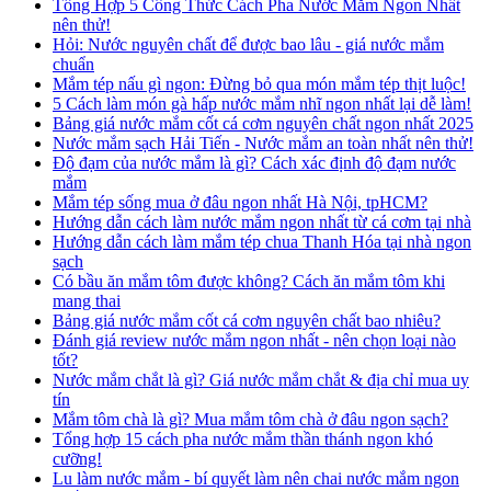
Tổng Hợp 5 Công Thức Cách Pha Nước Mắm Ngon Nhất
nên thử!
Hỏi: Nước nguyên chất để được bao lâu - giá nước mắm
chuẩn
Mắm tép nấu gì ngon: Đừng bỏ qua món mắm tép thịt luộc!
5 Cách làm món gà hấp nước mắm nhĩ ngon nhất lại dễ làm!
Bảng giá nước mắm cốt cá cơm nguyên chất ngon nhất 2025
Nước mắm sạch Hải Tiến - Nước mắm an toàn nhất nên thử!
Độ đạm của nước mắm là gì? Cách xác định độ đạm nước
mắm
Mắm tép sống mua ở đâu ngon nhất Hà Nội, tpHCM?
Hướng dẫn cách làm nước mắm ngon nhất từ cá cơm tại nhà
Hướng dẫn cách làm mắm tép chua Thanh Hóa tại nhà ngon
sạch
Có bầu ăn mắm tôm được không? Cách ăn mắm tôm khi
mang thai
Bảng giá nước mắm cốt cá cơm nguyên chất bao nhiêu?
Đánh giá review nước mắm ngon nhất - nên chọn loại nào
tốt?
Nước mắm chắt là gì? Giá nước mắm chắt & địa chỉ mua uy
tín
Mắm tôm chà là gì? Mua mắm tôm chà ở đâu ngon sạch?
Tổng hợp 15 cách pha nước mắm thần thánh ngon khó
cưỡng!
Lu làm nước mắm - bí quyết làm nên chai nước mắm ngon