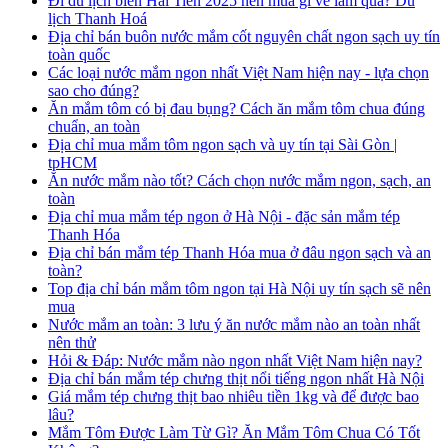
Đi du lịch biển Hải Tiến 2025 nên mua gì về làm quà? Du
lịch Thanh Hoá
Địa chỉ bán buôn nước mắm cốt nguyên chất ngon sạch uy tín
toàn quốc
Các loại nước mắm ngon nhất Việt Nam hiện nay - lựa chọn
sao cho đúng?
Ăn mắm tôm có bị đau bụng? Cách ăn mắm tôm chua đúng
chuẩn, an toàn
Địa chỉ mua mắm tôm ngon sạch và uy tín tại Sài Gòn |
tpHCM
Ăn nước mắm nào tốt? Cách chọn nước mắm ngon, sạch, an
toàn
Địa chỉ mua mắm tép ngon ở Hà Nội - đặc sản mắm tép
Thanh Hóa
Địa chỉ bán mắm tép Thanh Hóa mua ở đâu ngon sạch và an
toàn?
Top địa chỉ bán mắm tôm ngon tại Hà Nội uy tín sạch sẽ nên
mua
Nước mắm an toàn: 3 lưu ý ăn nước mắm nào an toàn nhất
nên thử
Hỏi & Đáp: Nước mắm nào ngon nhất Việt Nam hiện nay?
Địa chỉ bán mắm tép chưng thịt nổi tiếng ngon nhất Hà Nội
Giá mắm tép chưng thịt bao nhiêu tiền 1kg và để được bao
lâu?
Mắm Tôm Được Làm Từ Gì? Ăn Mắm Tôm Chua Có Tốt