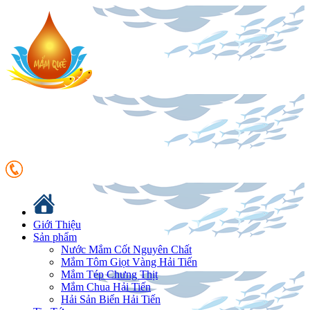
Giới Thiệu
Sản phẩm
Nước Mắm Cốt Nguyên Chất
Mắm Tôm Giọt Vàng Hải Tiến
Mắm Tép Chưng Thịt
Mắm Chua Hải Tiến
Hải Sản Biển Hải Tiến