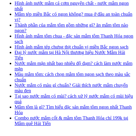
Hình ảnh nước mắm cá cơm nguyên chất - nước mắm ngon
nhất
Mắm tép miền Bắc có ngon không? mua ở đâu an toàn chuẩn
vị?
Thành phần của mắm tôm gồm những gì? ăn mắm tôm nào
ngon?
Hình ảnh mắm tôm chua - đặc sản mắm tôm Thanh Hóa ngon
sạch
Hình ảnh mắm tép chưng thịt chuẩn vị miền Bắc ngon sạch
Đại lý nước mắm tại Hà Nội thương hiệu Nước Mắm Hải
Tiến
Nước mắm mặn nhất bao nhiêu độ đạm? cách làm nước mắm
mặn
Màu mắm tôm: cách chọn mắm tôm ngon sạch theo màu sắc
chuẩn
Nước mắm có màu gì chuẩn? Giải thích nước mắm chuyển
màu đen
Tại sao nước mắm có mùi? cách xử lý nước mắm có mùi hiệu
quả
Mắm tôm là gì? Tìm hiểu đặc sản mắm tôm ngon nhất Thanh
Hóa
Combo nước mắm cốt & mắm tôm Thanh Hóa chỉ 199k tại
Mắm quê Hải Tiến