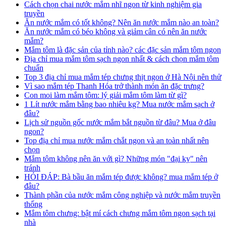
Cách chọn chai nước mắm nhĩ ngon từ kinh nghiệm gia
truyền
Ăn nước mắm có tốt không? Nên ăn nước mắm nào an toàn?
Ăn nước mắm có béo không và giảm cân có nên ăn nước
mắm?
Mắm tôm là đặc sản của tỉnh nào? các đặc sản mắm tôm ngon
Địa chỉ mua mắm tôm sạch ngon nhất & cách chọn mắm tôm
chuẩn
Top 3 địa chỉ mua mắm tép chưng thịt ngon ở Hà Nội nên thử
Vì sao mắm tép Thanh Hóa trở thành món ăn đặc trưng?
Con moi làm mắm tôm: lý giải mắm tôm làm từ gì?
1 Lít nước mắm bằng bao nhiêu kg? Mua nước mắm sạch ở
đâu?
Lịch sử nguồn gốc nước mắm bắt nguồn từ đâu? Mua ở đâu
ngon?
Top địa chỉ mua nước mắm chắt ngon và an toàn nhất nên
chọn
Mắm tôm không nên ăn với gì? Những món "đại kỵ" nên
tránh
HỎI ĐÁP: Bà bầu ăn mắm tép được không? mua mắm tép ở
đâu?
Thành phần của nước mắm công nghiệp và nước mắm truyền
thống
Mắm tôm chưng: bật mí cách chưng mắm tôm ngon sạch tại
nhà