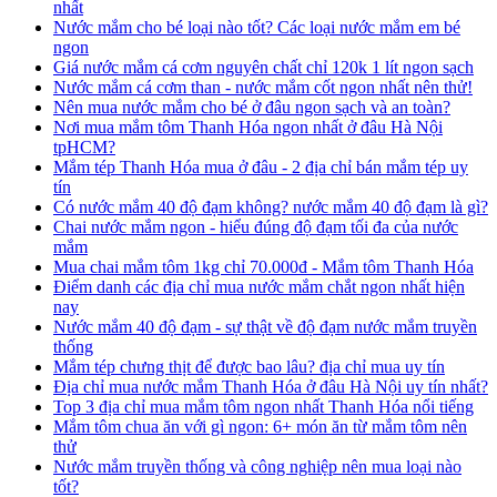
nhất
Nước mắm cho bé loại nào tốt? Các loại nước mắm em bé
ngon
Giá nước mắm cá cơm nguyên chất chỉ 120k 1 lít ngon sạch
Nước mắm cá cơm than - nước mắm cốt ngon nhất nên thử!
Nên mua nước mắm cho bé ở đâu ngon sạch và an toàn?
Nơi mua mắm tôm Thanh Hóa ngon nhất ở đâu Hà Nội
tpHCM?
Mắm tép Thanh Hóa mua ở đâu - 2 địa chỉ bán mắm tép uy
tín
Có nước mắm 40 độ đạm không? nước mắm 40 độ đạm là gì?
Chai nước mắm ngon - hiểu đúng độ đạm tối đa của nước
mắm
Mua chai mắm tôm 1kg chỉ 70.000đ - Mắm tôm Thanh Hóa
Điểm danh các địa chỉ mua nước mắm chắt ngon nhất hiện
nay
Nước mắm 40 độ đạm - sự thật về độ đạm nước mắm truyền
thống
Mắm tép chưng thịt để được bao lâu? địa chỉ mua uy tín
Địa chỉ mua nước mắm Thanh Hóa ở đâu Hà Nội uy tín nhất?
Top 3 địa chỉ mua mắm tôm ngon nhất Thanh Hóa nổi tiếng
Mắm tôm chua ăn với gì ngon: 6+ món ăn từ mắm tôm nên
thử
Nước mắm truyền thống và công nghiệp nên mua loại nào
tốt?