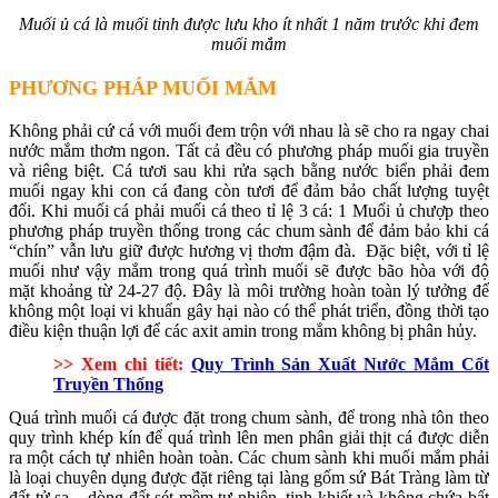
Muối ủ cá là muối tinh được lưu kho ít nhất 1 năm trước khi đem
muối mắm
PHƯƠNG PHÁP MUỐI MẮM
Không phải cứ cá với muối đem trộn với nhau là sẽ cho ra ngay chai
nước mắm thơm ngon. Tất cả đều có phương pháp muối gia truyền
và riêng biệt. Cá tươi sau khi rửa sạch bằng nước biển phải đem
muối ngay khi con cá đang còn tươi để đảm bảo chất lượng tuyệt
đối. Khi muối cá phải muối cá theo tỉ lệ 3 cá: 1 Muối ủ chượp theo
phương pháp truyền thống trong các chum sành để đảm bảo khi cá
“chín” vẫn lưu giữ được hương vị thơm đậm đà. Đặc biệt, với tỉ lệ
muối như vậy mắm trong quá trình muối sẽ được bão hòa với độ
mặt khoảng từ 24-27 độ. Đây là môi trường hoàn toàn lý tưởng để
không một loại vi khuẩn gây hại nào có thể phát triển, đồng thời tạo
điều kiện thuận lợi để các axit amin trong mắm không bị phân hủy.
>> Xem chi tiết:
Quy Trình Sản Xuất Nước Mắm Cốt
Truyền Thống
Quá trình muối cá được đặt trong chum sành, để trong nhà tôn theo
quy trình khép kín để quá trình lên men phân giải thịt cá được diễn
ra một cách tự nhiên hoàn toàn. Các chum sành khi muối mắm phải
là loại chuyên dụng được đặt riêng tại làng gốm sứ Bát Tràng làm từ
đất tử sa – dòng đất sét mềm tự nhiên, tinh khiết và không chứa bất