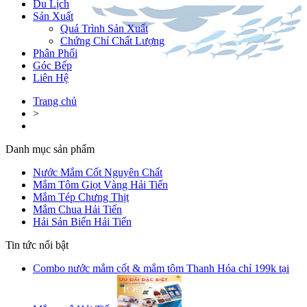
Du Lịch
Sản Xuất
Quá Trình Sản Xuất
Chứng Chỉ Chất Lượng
Phân Phối
Góc Bếp
Liên Hệ
Trang chủ
>
Danh mục sản phẩm
Nước Mắm Cốt Nguyên Chất
Mắm Tôm Giọt Vàng Hải Tiến
Mắm Tép Chưng Thịt
Mắm Chua Hải Tiến
Hải Sản Biển Hải Tiến
Tin tức nổi bật
Combo nước mắm cốt & mắm tôm Thanh Hóa chỉ 199k tại