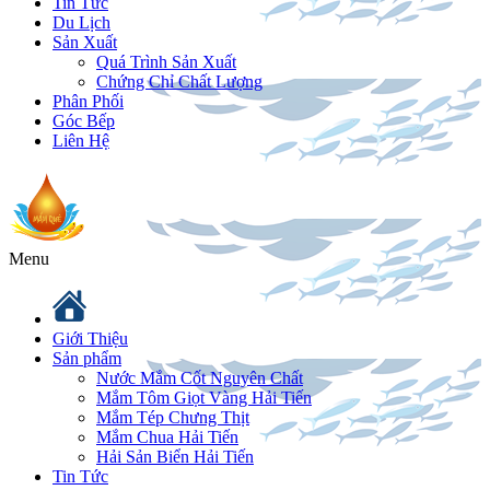
Tin Tức
Du Lịch
Sản Xuất
Quá Trình Sản Xuất
Chứng Chỉ Chất Lượng
Phân Phối
Góc Bếp
Liên Hệ
Menu
Giới Thiệu
Sản phẩm
Nước Mắm Cốt Nguyên Chất
Mắm Tôm Giọt Vàng Hải Tiến
Mắm Tép Chưng Thịt
Mắm Chua Hải Tiến
Hải Sản Biển Hải Tiến
Tin Tức