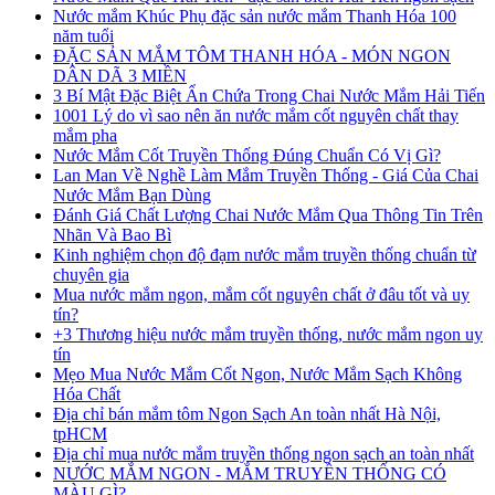
Nước mắm Khúc Phụ đặc sản nước mắm Thanh Hóa 100
năm tuổi
ĐẶC SẢN MẮM TÔM THANH HÓA - MÓN NGON
DÂN DÃ 3 MIỀN
3 Bí Mật Đặc Biệt Ẩn Chứa Trong Chai Nước Mắm Hải Tiến
1001 Lý do vì sao nên ăn nước mắm cốt nguyên chất thay
mắm pha
Nước Mắm Cốt Truyền Thống Đúng Chuẩn Có Vị Gì?
Lan Man Về Nghề Làm Mắm Truyền Thống - Giá Của Chai
Nước Mắm Bạn Dùng
Đánh Giá Chất Lượng Chai Nước Mắm Qua Thông Tin Trên
Nhãn Và Bao Bì
Kinh nghiệm chọn độ đạm nước mắm truyền thống chuẩn từ
chuyên gia
Mua nước mắm ngon, mắm cốt nguyên chất ở đâu tốt và uy
tín?
+3 Thương hiệu nước mắm truyền thống, nước mắm ngon uy
tín
Mẹo Mua Nước Mắm Cốt Ngon, Nước Mắm Sạch Không
Hóa Chất
Địa chỉ bán mắm tôm Ngon Sạch An toàn nhất Hà Nội,
tpHCM
Địa chỉ mua nước mắm truyền thống ngon sạch an toàn nhất
NƯỚC MẮM NGON - MẮM TRUYỀN THỐNG CÓ
MÀU GÌ?