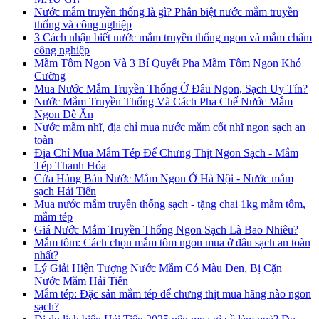
Nước mắm truyền thống là gì? Phân biệt nước mắm truyền
thống và công nghiệp
3 Cách nhận biết nước mắm truyền thống ngon và mắm chấm
công nghiệp
Mắm Tôm Ngon Và 3 Bí Quyết Pha Mắm Tôm Ngon Khó
Cưỡng
Mua Nước Mắm Truyền Thống Ở Đâu Ngon, Sạch Uy Tín?
Nước Mắm Truyền Thống Và Cách Pha Chế Nước Mắm
Ngon Dễ Ăn
Nước mắm nhĩ, địa chỉ mua nước mắm cốt nhĩ ngon sạch an
toàn
Địa Chỉ Mua Mắm Tép Để Chưng Thịt Ngon Sạch - Mắm
Tép Thanh Hóa
Cửa Hàng Bán Nước Mắm Ngon Ở Hà Nội - Nước mắm
sạch Hải Tiến
Mua nước mắm truyền thống sạch - tặng chai 1kg mắm tôm,
mắm tép
Giá Nước Mắm Truyền Thống Ngon Sạch Là Bao Nhiêu?
Mắm tôm: Cách chọn mắm tôm ngon mua ở đâu sạch an toàn
nhất?
Lý Giải Hiện Tượng Nước Mắm Có Màu Đen, Bị Cặn |
Nước Mắm Hải Tiến
Mắm tép: Đặc sản mắm tép để chưng thịt mua hãng nào ngon
sạch?