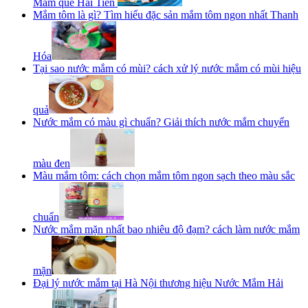
Mắm quê Hải Tiến
Mắm tôm là gì? Tìm hiểu đặc sản mắm tôm ngon nhất Thanh
Hóa
Tại sao nước mắm có mùi? cách xử lý nước mắm có mùi hiệu
quả
Nước mắm có màu gì chuẩn? Giải thích nước mắm chuyển
màu đen
Màu mắm tôm: cách chọn mắm tôm ngon sạch theo màu sắc
chuẩn
Nước mắm mặn nhất bao nhiêu độ đạm? cách làm nước mắm
mặn
Đại lý nước mắm tại Hà Nội thương hiệu Nước Mắm Hải