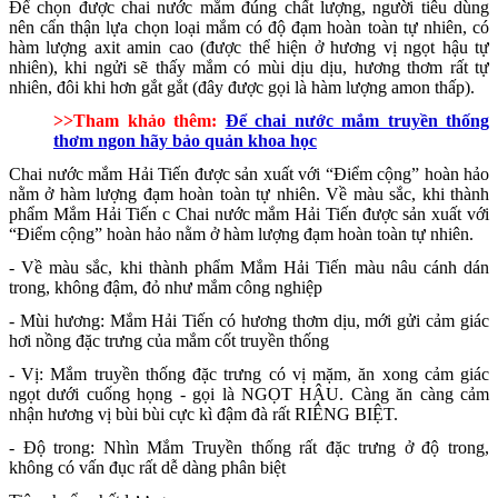
Để chọn được chai nước mắm đúng chất lượng, người tiêu dùng
nên cẩn thận lựa chọn loại mắm có độ đạm hoàn toàn tự nhiên, có
hàm lượng axit amin cao (được thể hiện ở hương vị ngọt hậu tự
nhiên), khi ngửi sẽ thấy mắm có mùi dịu dịu, hương thơm rất tự
nhiên, đôi khi hơn gắt gắt (đây được gọi là hàm lượng amon thấp).
>>Tham khảo thêm:
Để chai nước mắm truyền thống
thơm ngon hãy bảo quản khoa học
Chai nước mắm Hải Tiến được sản xuất với “Điểm cộng” hoàn hảo
nằm ở hàm lượng đạm hoàn toàn tự nhiên. Về màu sắc, khi thành
phẩm Mắm Hải Tiến c Chai nước mắm Hải Tiến được sản xuất với
“Điểm cộng” hoàn hảo nằm ở hàm lượng đạm hoàn toàn tự nhiên.
- Về màu sắc, khi thành phẩm Mắm Hải Tiến màu nâu cánh dán
trong, không đậm, đỏ như mắm công nghiệp
- Mùi hương: Mắm Hải Tiến có hương thơm dịu, mới gửi cảm giác
hơi nồng đặc trưng của mắm cốt truyền thống
- Vị: Mắm truyền thống đặc trưng có vị mặm, ăn xong cảm giác
ngọt dưới cuống họng - gọi là NGỌT HẬU. Càng ăn càng cảm
nhận hương vị bùi bùi cực kì đậm đà rất RIÊNG BIỆT.
- Độ trong: Nhìn Mắm Truyền thống rất đặc trưng ở độ trong,
không có vấn đục rất dễ dàng phân biệt