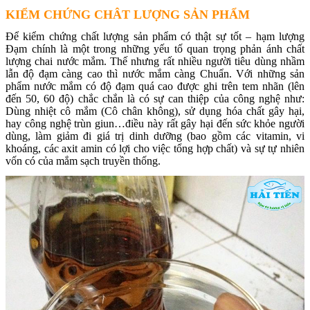
KIỂM CHỨNG CHÂT LƯỢNG SẢN PHẨM
Để kiểm chứng chất lượng sản phẩm có thật sự tốt – hạm lượng
Đạm chính là một trong những yếu tố quan trọng phản ánh chất
lượng chai nước mắm. Thế nhưng rất nhiều người tiêu dùng nhầm
lẫn độ đạm càng cao thì nước mắm càng Chuẩn. Với những sản
phẩm nước mắm có độ đạm quá cao được ghi trên tem nhãn (lên
đến 50, 60 độ) chắc chắn là có sự can thiệp của công nghệ như:
Dùng nhiệt cô mắm (Cô chân không), sử dụng hóa chất gây hại,
hay công nghệ trùn giun…điều này rất gây hại đến sức khỏe người
dùng, làm giảm đi giá trị dinh dưỡng (bao gồm các vitamin, vi
khoáng, các axit amin có lợi cho việc tổng hợp chất) và sự tự nhiên
vốn có của mắm sạch truyền thống.