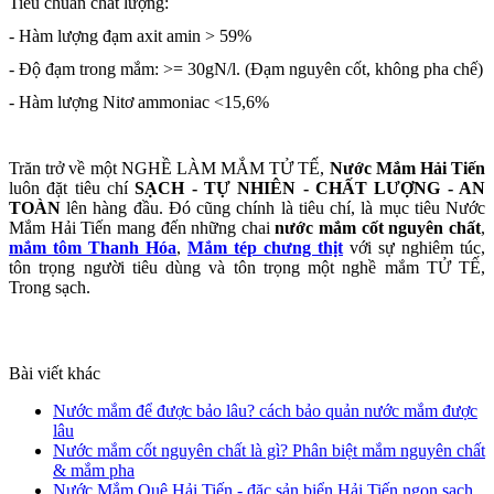
Tiêu chuẩn chất lượng:
- Hàm lượng đạm axit amin > 59%
- Độ đạm trong mắm: >= 30gN/l. (Đạm nguyên cốt, không pha chế)
- Hàm lượng Nitơ ammoniac <15,6%
Trăn trở về một NGHỀ LÀM MẮM TỬ TẾ,
Nước Mắm Hải Tiến
luôn đặt tiêu chí
SẠCH - TỰ NHIÊN - CHẤT LƯỢNG - AN
TOÀN
lên hàng đầu. Đó cũng chính là tiêu chí, là mục tiêu Nước
Mắm Hải Tiến mang đến những chai
nước mắm cốt nguyên chất
,
mắm tôm Thanh Hóa
,
Mắm tép chưng thịt
với sự nghiêm túc,
tôn trọng người tiêu dùng và tôn trọng một nghề mắm TỬ TẾ,
Trong sạch.
Bài viết khác
Nước mắm để được bảo lâu? cách bảo quản nước mắm được
lâu
Nước mắm cốt nguyên chất là gì? Phân biệt mắm nguyên chất
& mắm pha
Nước Mắm Quê Hải Tiến - đặc sản biển Hải Tiến ngon sạch