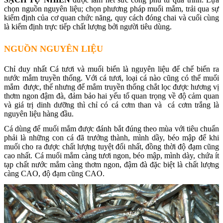
chọn nguồn nguyên liệu; chọn phương pháp muối mắm, trải qua sự
kiểm định của cơ quan chức năng, quy cách đóng chai và cuối cùng
là kiểm định trực tiếp chất lượng bởi người tiêu dùng.
NGUỒN NGUYÊN LIỆU
Chỉ duy nhất Cá tươi và muối biển là nguyên liệu để chế biến ra
nước mắm truyền thống. Với cá tươi, loại cá nào cũng có thể muối
mắm được, thế nhưng để mắm truyền thống chắt lọc được hương vị
thơm ngon đậm đà, đảm bảo hai yếu tố quan trọng về độ cảm quan
và giá trị dinh dưỡng thì chỉ có cá cơm than và cá cơm trắng là
nguyên liệu hàng đầu.
Cá dùng để muối mắm được đánh bắt đúng theo mùa với tiêu chuẩn
phải là những con cá đã trưởng thành, mình dầy, béo mập để khi
muối cho ra được chất lượng tuyệt đối nhất, đồng thời độ đạm cũng
cao nhất. Cá muối mắm càng tươi ngon, béo mập, mình dày, chứa ít
tạp chất nước mắm càng thơm ngon, đậm đà đặc biệt là chất lượng
càng CAO, độ đạm cũng CAO.