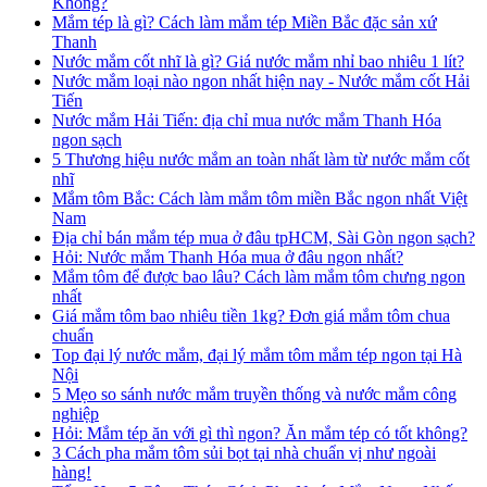
Không?
Mắm tép là gì? Cách làm mắm tép Miền Bắc đặc sản xứ
Thanh
Nước mắm cốt nhĩ là gì? Giá nước mắm nhỉ bao nhiêu 1 lít?
Nước mắm loại nào ngon nhất hiện nay - Nước mắm cốt Hải
Tiến
Nước mắm Hải Tiến: địa chỉ mua nước mắm Thanh Hóa
ngon sạch
5 Thương hiệu nước mắm an toàn nhất làm từ nước mắm cốt
nhĩ
Mắm tôm Bắc: Cách làm mắm tôm miền Bắc ngon nhất Việt
Nam
Địa chỉ bán mắm tép mua ở đâu tpHCM, Sài Gòn ngon sạch?
Hỏi: Nước mắm Thanh Hóa mua ở đâu ngon nhất?
Mắm tôm để được bao lâu? Cách làm mắm tôm chưng ngon
nhất
Giá mắm tôm bao nhiêu tiền 1kg? Đơn giá mắm tôm chua
chuẩn
Top đại lý nước mắm, đại lý mắm tôm mắm tép ngon tại Hà
Nội
5 Mẹo so sánh nước mắm truyền thống và nước mắm công
nghiệp
Hỏi: Mắm tép ăn với gì thì ngon? Ăn mắm tép có tốt không?
3 Cách pha mắm tôm sủi bọt tại nhà chuẩn vị như ngoài
hàng!